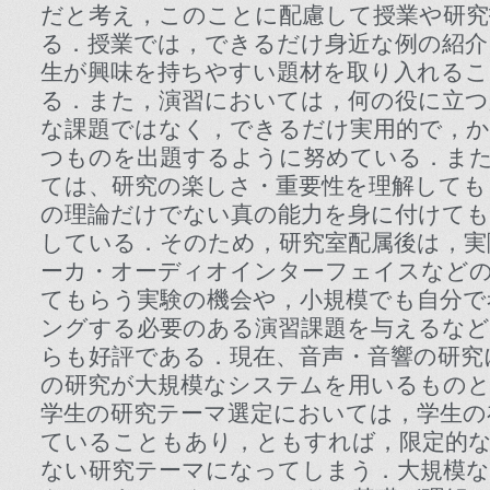
だと考え，このことに配慮して授業や研究
る．授業では，できるだけ身近な例の紹介
生が興味を持ちやすい題材を取り入れる
る．また，演習においては，何の役に立
な課題ではなく，できるだけ実用的で，か
つものを出題するように努めている．ま
ては、研究の楽しさ・重要性を理解しても
の理論だけでない真の能力を身に付けても
している．そのため，研究室配属後は，実
ーカ・オーディオインターフェイスなどの
てもらう実験の機会や，小規模でも自分で
ングする必要のある演習課題を与えるなど
らも好評である．現在、音声・音響の研究
の研究が大規模なシステムを用いるもの
学生の研究テーマ選定においては，学生の
ていることもあり，ともすれば，限定的
ない研究テーマになってしまう．大規模