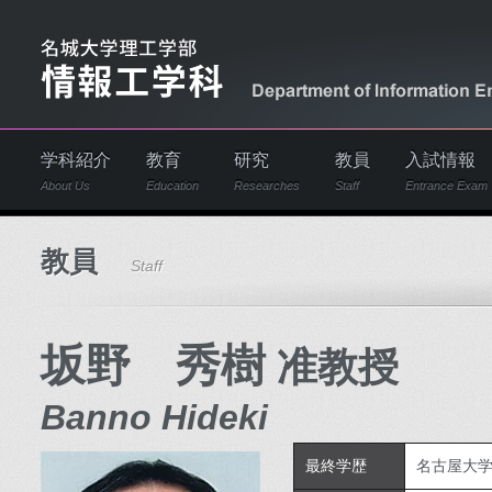
学科紹介
教育
研究
教員
入試情報
About Us
Education
Researches
Staff
Entrance Exam
教員
Staff
坂野 秀樹
准教授
Banno Hideki
最終学歴
名古屋大学