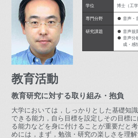
学位
博士（工
専門分野
音声・
研究課題
音声規
音声分
成・感
教育活動
教育研究に対する取り組み・抱負
大学においては，しっかりとした基礎知識
できる能力，自ら目標を設定しその目標に
る能力などを身に付けることが重要だと考
めには，まず，勉強・研究の楽しさを理解